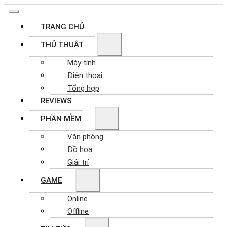
TRANG CHỦ
THỦ THUẬT
Máy tính
Điện thoại
Tổng hợp
REVIEWS
PHẦN MỀM
Văn phòng
Đồ hoạ
Giải trí
GAME
Online
Offline