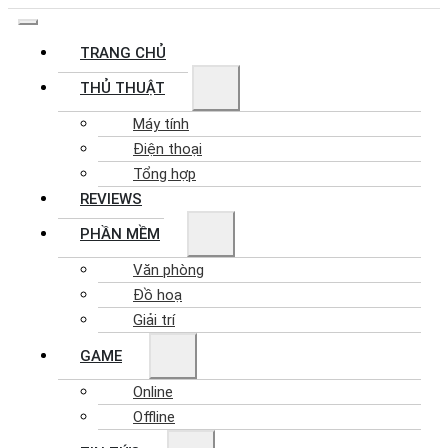
TRANG CHỦ
THỦ THUẬT
Máy tính
Điện thoại
Tổng hợp
REVIEWS
PHẦN MỀM
Văn phòng
Đồ hoạ
Giải trí
GAME
Online
Offline