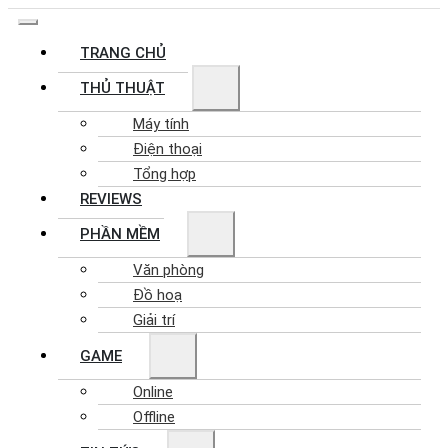
TRANG CHỦ
THỦ THUẬT
Máy tính
Điện thoại
Tổng hợp
REVIEWS
PHẦN MỀM
Văn phòng
Đồ hoạ
Giải trí
GAME
Online
Offline