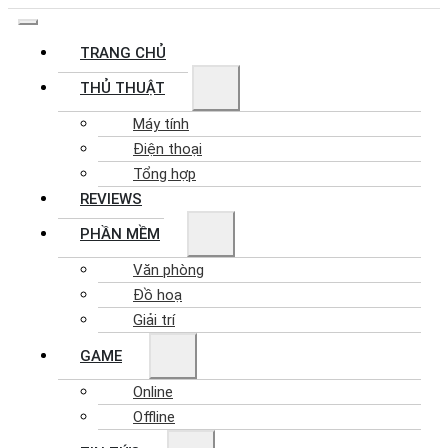
TRANG CHỦ
THỦ THUẬT
Máy tính
Điện thoại
Tổng hợp
REVIEWS
PHẦN MỀM
Văn phòng
Đồ hoạ
Giải trí
GAME
Online
Offline