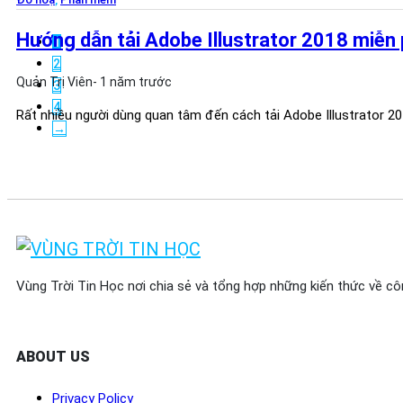
Hướng dẫn tải Adobe Illustrator 2018 miễn 
1
2
Quản Trị Viên
- 1 năm trước
3
4
Rất nhiều người dùng quan tâm đến cách tải Adobe Illustrator 20
→
Vùng Trời Tin Học nơi chia sẻ và tổng hợp những kiến thức về cô
ABOUT US
Privacy Policy