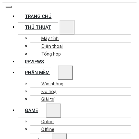
TRANG CHỦ
THỦ THUẬT
Máy tính
Điện thoại
Tổng hợp
REVIEWS
PHẦN MỀM
Văn phòng
Đồ hoạ
Giải trí
GAME
Online
Offline