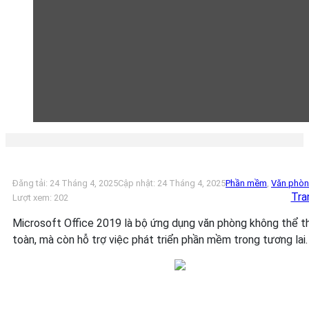
HƯỚNG 
Đăng tải: 24 Tháng 4, 2025
Cập nhật: 24 Tháng 4, 2025
Phần mềm
,
Văn phò
Tra
Lượt xem:
202
Microsoft Office 2019 là bộ ứng dụng văn phòng không thể th
toàn, mà còn hỗ trợ việc phát triển phần mềm trong tương lai